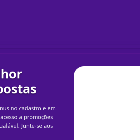
lhor
postas
nus no cadastro e em
 acesso a promoções
ualável. Junte-se aos