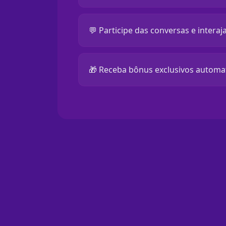
💬 Participe das conversas e interaj
🎁 Receba bônus exclusivos autom