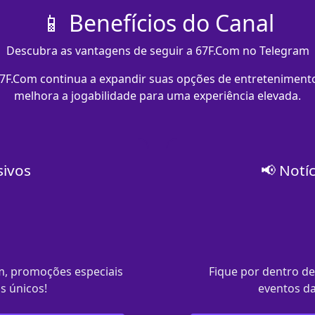
📱 Benefícios do Canal
Descubra as vantagens de seguir a 67F.Com no Telegram
67F.Com continua a expandir suas opções de entretenimento
melhora a jogabilidade para uma experiência elevada.
sivos
📢 Notí
m, promoções especiais
Fique por dentro d
s únicos!
eventos d