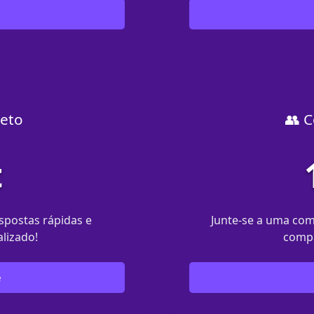
reto
👥 
t
espostas rápidas e
Junte-se a uma com
lizado!
compa
e