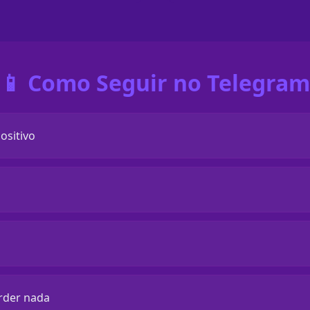
📱 Como Seguir no Telegram
ositivo
erder nada