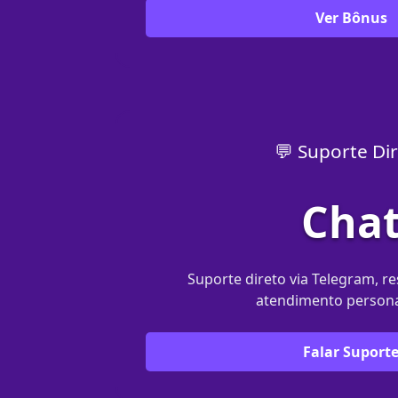
Ver Bônus
💬 Suporte Di
Cha
Suporte direto via Telegram, r
atendimento persona
Falar Suport