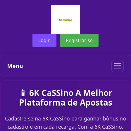
Login
Registrar-se
Menu
📱 6K CaSSino A Melhor
Plataforma de Apostas
Cadastre-se na 6K CaSSino para ganhar bônus no
cadastro e em cada recarga. Com a 6K CaSSino,