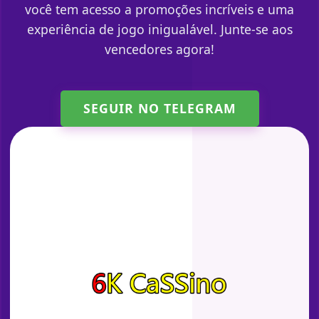
você tem acesso a promoções incríveis e uma
experiência de jogo inigualável. Junte-se aos
vencedores agora!
SEGUIR NO TELEGRAM