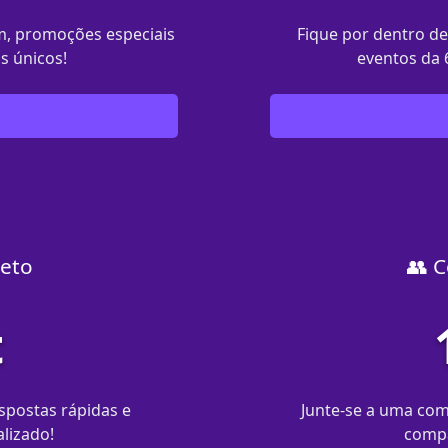
m, promoções especiais
Fique por dentro d
s únicos!
eventos da
reto
👥 
t
espostas rápidas e
Junte-se a uma com
lizado!
compa