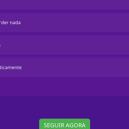
erder nada
a
aticamente
SEGUIR AGORA