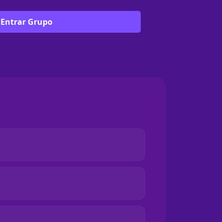
Entrar Grupo