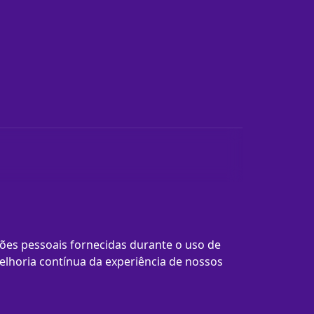
ões pessoais fornecidas durante o uso de
elhoria contínua da experiência de nossos