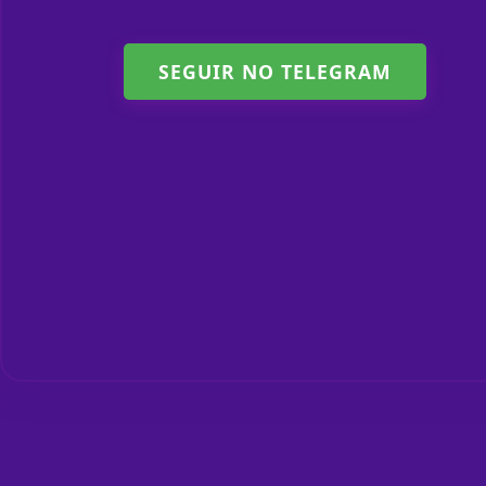
SEGUIR NO TELEGRAM