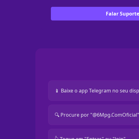
Falar Suport
📱 Baixe o app Telegram no seu disp
🔍 Procure por "@6Mpg.ComOficial