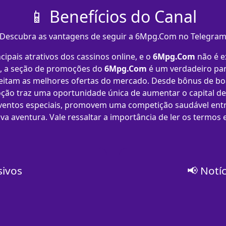
📱 Benefícios do Canal
Descubra as vantagens de seguir a 6Mpg.Com no Telegra
pais atrativos dos cassinos online, e o
6Mpg.Com
não é e
s, a seção de promoções do
6Mpg.Com
é um verdadeiro pa
eitam as melhores ofertas do mercado. Desde bônus de bo
ção traz uma oportunidade única de aumentar o capital de
entos especiais, promovem uma competição saudável entre 
a aventura. Vale ressaltar a importância de ler os termos 
sivos
📢 Notí