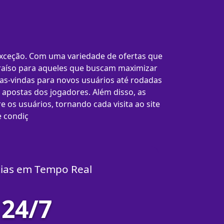
m
xceção. Com uma variedade de ofertas que
raíso para aqueles que buscam maximizar
as-vindas para novos usuários até rodadas
 apostas dos jogadores. Além disso, as
os usuários, tornando cada visita ao site
e condiç
cias em Tempo Real
24/7