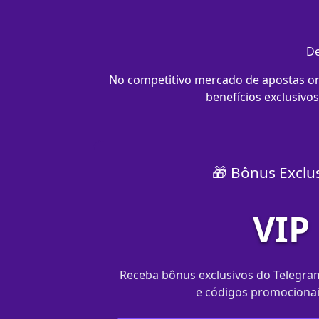
De
No competitivo mercado de apostas on
benefícios exclusivo
🎁 Bônus Exclu
VIP
Receba bônus exclusivos do Telegra
e códigos promocionai