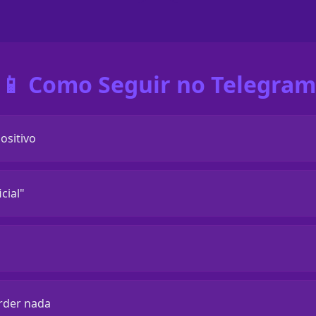
📱 Como Seguir no Telegram
ositivo
cial"
erder nada