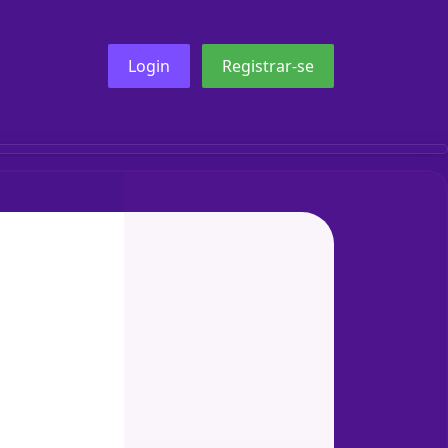
Login
Registrar-se