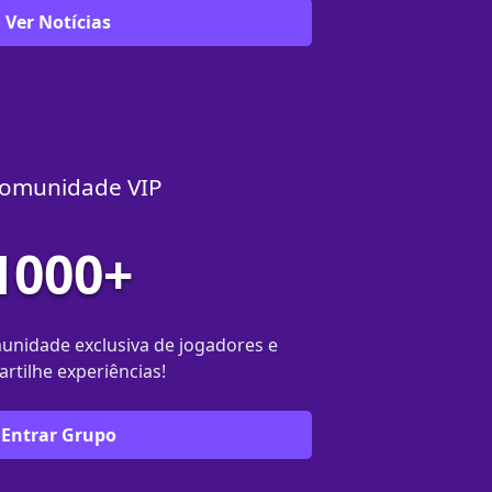
Ver Notícias
Comunidade VIP
1000+
unidade exclusiva de jogadores e
rtilhe experiências!
Entrar Grupo