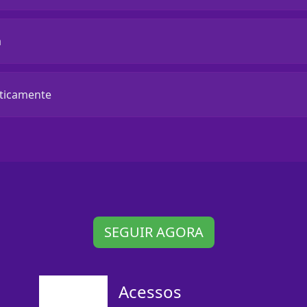
a
aticamente
SEGUIR AGORA
Acessos