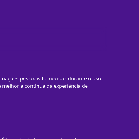
ormações pessoais fornecidas durante o uso
e melhoria contínua da experiência de