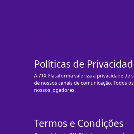
Políticas de Privacida
A 71X Plataforma valoriza a privacidade de
de nossos canais de comunicação. Todos os 
nossos jogadores.
Termos e Condições