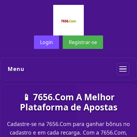
Login
Registrar-se
Menu
📱 7656.Com A Melhor
Plataforma de Apostas
Cadastre-se na 7656.Com para ganhar bônus no
cadastro e em cada recarga. Com a 7656.Com,