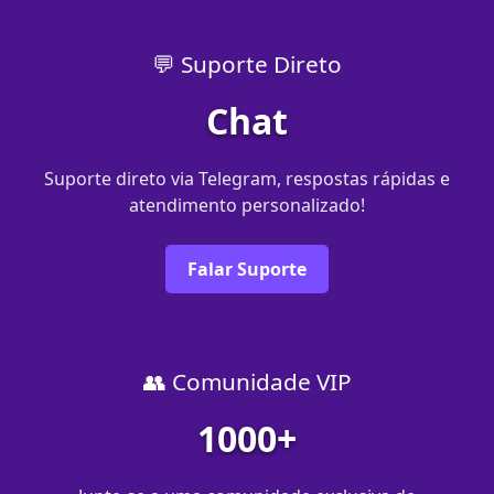
💬 Suporte Direto
Chat
Suporte direto via Telegram, respostas rápidas e
atendimento personalizado!
Falar Suporte
👥 Comunidade VIP
1000+