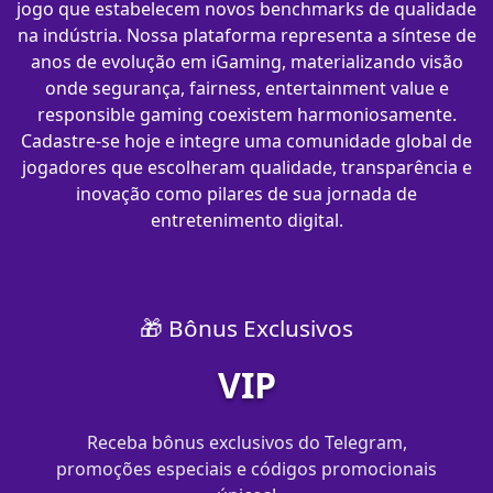
jogo que estabelecem novos benchmarks de qualidade
na indústria. Nossa plataforma representa a síntese de
anos de evolução em iGaming, materializando visão
onde segurança, fairness, entertainment value e
responsible gaming coexistem harmoniosamente.
Cadastre-se hoje e integre uma comunidade global de
jogadores que escolheram qualidade, transparência e
inovação como pilares de sua jornada de
entretenimento digital.
🎁 Bônus Exclusivos
VIP
Receba bônus exclusivos do Telegram,
promoções especiais e códigos promocionais