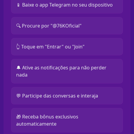
📱 Baixe o app Telegram no seu dispositivo
🔍 Procure por "@76KOficial"
👆 Toque em "Entrar" ou "Join"
🔔 Ative as notificações para não perder
nada
💬 Participe das conversas e interaja
🎁 Receba bônus exclusivos
automaticamente