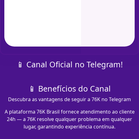
📱 Canal Oficial no Telegram!
📱 Benefícios do Canal
Descubra as vantagens de seguir a 76K no Telegram
A plataforma 76K Brasil fornece atendimento ao cliente
24h — a 76K resolve qualquer problema em qualquer
lugar, garantindo experiência contínua.