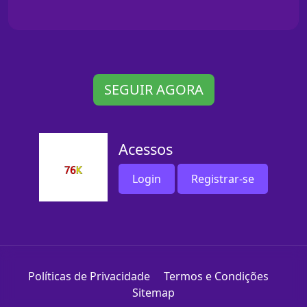
SEGUIR AGORA
Acessos
Login
Registrar-se
Políticas de Privacidade
Termos e Condições
Sitemap