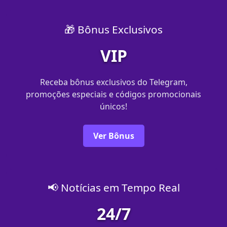
🎁 Bônus Exclusivos
VIP
Receba bônus exclusivos do Telegram,
promoções especiais e códigos promocionais
únicos!
Ver Bônus
📢 Notícias em Tempo Real
24/7