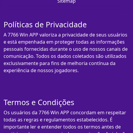
Sitemap
Políticas de Privacidade
A 7766 Win APP valoriza a privacidade de seus usuários
e está empenhada em proteger todas as informações
pessoais fornecidas durante o uso de nossos canais de
comunicação. Todos os dados coletados são utilizados
exclusivamente para fins de melhoria contínua da
experiência de nossos jogadores.
Termos e Condições
Os usuários da 7766 Win APP concordam em respeitar
todas as regras e regulamentos estabelecidos. É
importante ler e entender todos os termos antes de