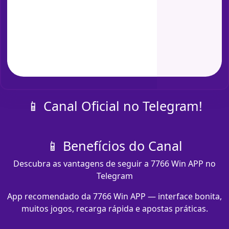
📱 Canal Oficial no Telegram!
📱 Benefícios do Canal
Descubra as vantagens de seguir a 7766 Win APP no
Telegram
App recomendado da 7766 Win APP — interface bonita,
muitos jogos, recarga rápida e apostas práticas.