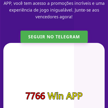
APP, você tem acesso a promoções incríveis e uma
experiência de jogo inigualável. Junte-se aos
vencedores agora!
SEGUIR NO TELEGRAM