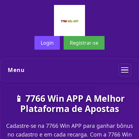
Login
Registrar-se
Menu
📱 7766 Win APP A Melhor
Plataforma de Apostas
Cadastre-se na 7766 Win APP para ganhar bônus
no cadastro e em cada recarga. Com a 7766 Win