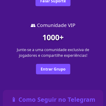
Falar Suporte
👥 Comunidade VIP
1000+
Junte-se a uma comunidade exclusiva de
jogadores e compartilhe experiências!
Entrar Grupo
📱 Como Seguir no Telegram