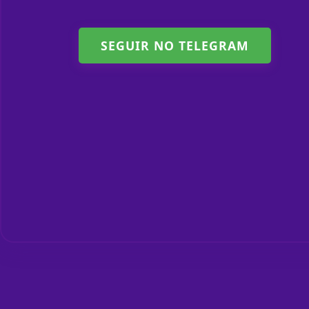
SEGUIR NO TELEGRAM