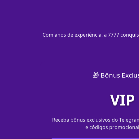
Com anos de experiência, a 7777 conquist
🎁 Bônus Exclu
VIP
Receba bônus exclusivos do Telegra
e códigos promocionai