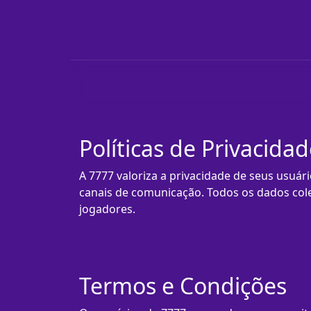
Políticas de Privacida
A 7777 valoriza a privacidade de seus usuá
canais de comunicação. Todos os dados cole
jogadores.
Termos e Condições