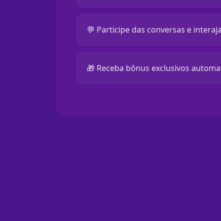
💬 Participe das conversas e interaj
🎁 Receba bônus exclusivos autom