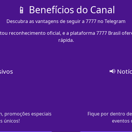
📱 Benefícios do Canal
Descubra as vantagens de seguir a 7777 no Telegram
ou reconhecimento oficial, e a plataforma 7777 Brasil ofer
rápida.
sivos
📢 Notí
m, promoções especiais
Fique por dentro d
s únicos!
eventos 