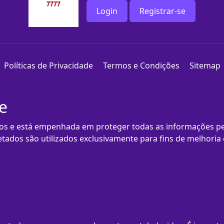
Login
Registrar-se
Políticas de Privacidade
Termos e Condições
Sitemap
de
rios e está empenhada em proteger todas as informações p
tados são utilizados exclusivamente para fins de melhoria