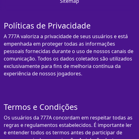
Sitemap
Políticas de Privacidade
A 777A valoriza a privacidade de seus usuários e está
empenhada em proteger todas as informações
pessoais fornecidas durante o uso de nossos canais de
comunicação. Todos os dados coletados são utilizados
exclusivamente para fins de melhoria contínua da
experiência de nossos jogadores.
Termos e Condições
Os usuários da 777A concordam em respeitar todas as
regras e regulamentos estabelecidos. É importante ler
e entender todos os termos antes de participar de