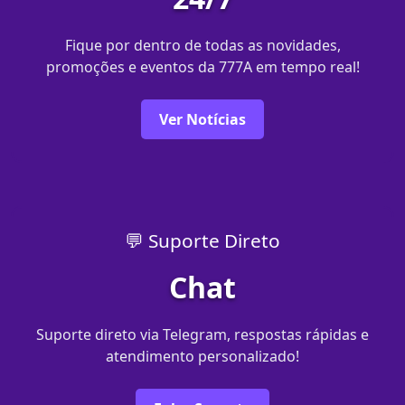
Fique por dentro de todas as novidades,
promoções e eventos da 777A em tempo real!
Ver Notícias
💬 Suporte Direto
Chat
Suporte direto via Telegram, respostas rápidas e
atendimento personalizado!