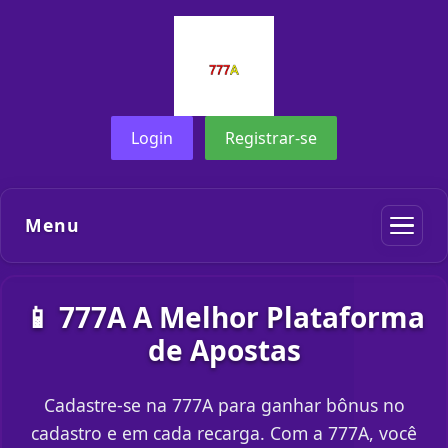
Login
Registrar-se
Menu
📱 777A A Melhor Plataforma
de Apostas
Cadastre-se na 777A para ganhar bônus no
cadastro e em cada recarga. Com a 777A, você