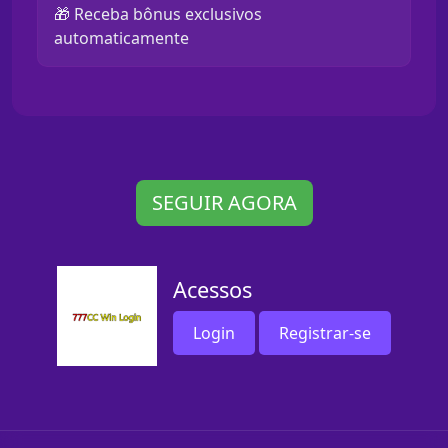
🎁 Receba bônus exclusivos
automaticamente
SEGUIR AGORA
Acessos
Login
Registrar-se