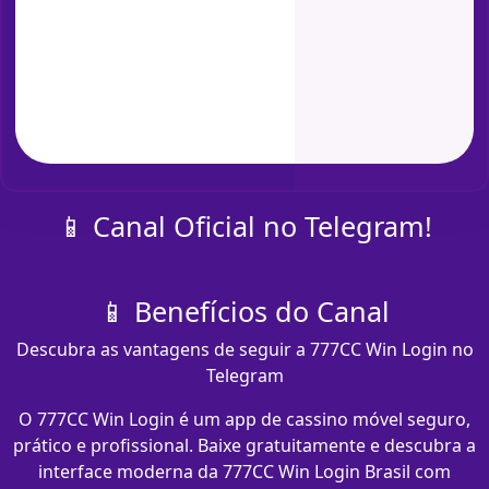
📱 Canal Oficial no Telegram!
📱 Benefícios do Canal
Descubra as vantagens de seguir a 777CC Win Login no
Telegram
O 777CC Win Login é um app de cassino móvel seguro,
prático e profissional. Baixe gratuitamente e descubra a
interface moderna da 777CC Win Login Brasil com