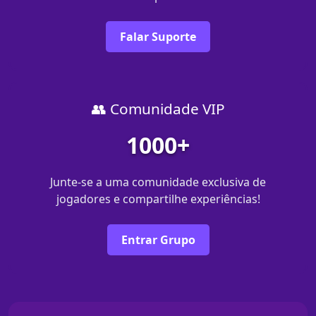
Falar Suporte
👥 Comunidade VIP
1000+
Junte-se a uma comunidade exclusiva de
jogadores e compartilhe experiências!
Entrar Grupo