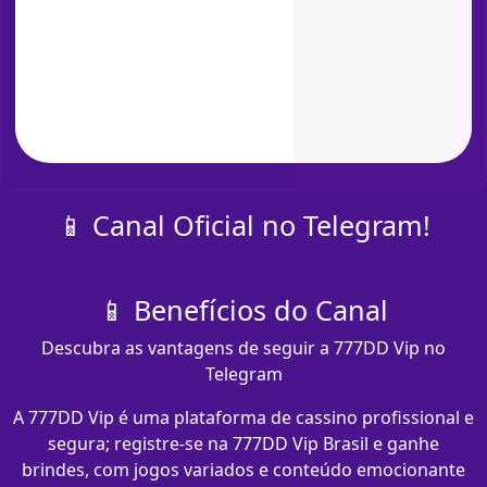
📱 Canal Oficial no Telegram!
📱 Benefícios do Canal
Descubra as vantagens de seguir a 777DD Vip no
Telegram
A 777DD Vip é uma plataforma de cassino profissional e
segura; registre-se na 777DD Vip Brasil e ganhe
brindes, com jogos variados e conteúdo emocionante