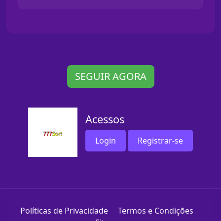
SEGUIR AGORA
Acessos
Login
Registrar-se
Políticas de Privacidade
Termos e Condições