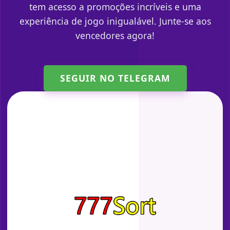
tem acesso a promoções incríveis e uma
experiência de jogo inigualável. Junte-se aos
vencedores agora!
SEGUIR NO TELEGRAM