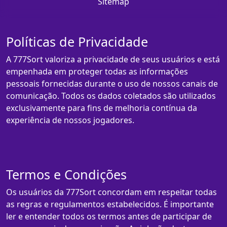
Sitemap
Políticas de Privacidade
A 777Sort valoriza a privacidade de seus usuários e está
empenhada em proteger todas as informações
pessoais fornecidas durante o uso de nossos canais de
comunicação. Todos os dados coletados são utilizados
exclusivamente para fins de melhoria contínua da
experiência de nossos jogadores.
Termos e Condições
Os usuários da 777Sort concordam em respeitar todas
as regras e regulamentos estabelecidos. É importante
ler e entender todos os termos antes de participar de