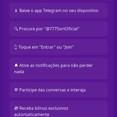
📱 Baixe o app Telegram no seu dispositivo
🔍 Procure por "@777SortOficial"
👆 Toque em "Entrar" ou "Join"
🔔 Ative as notificações para não perder
nada
💬 Participe das conversas e interaja
🎁 Receba bônus exclusivos
automaticamente