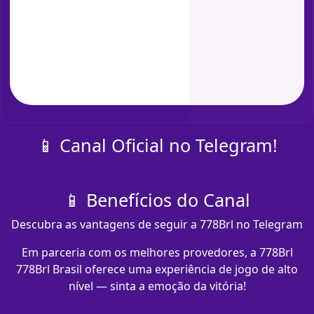
📱 Canal Oficial no Telegram!
📱 Benefícios do Canal
Descubra as vantagens de seguir a 778Brl no Telegram
Em parceria com os melhores provedores, a 778Brl
778Brl Brasil oferece uma experiência de jogo de alto
nível — sinta a emoção da vitória!