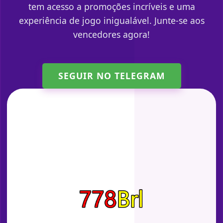
tem acesso a promoções incríveis e uma
experiência de jogo inigualável. Junte-se aos
vencedores agora!
SEGUIR NO TELEGRAM