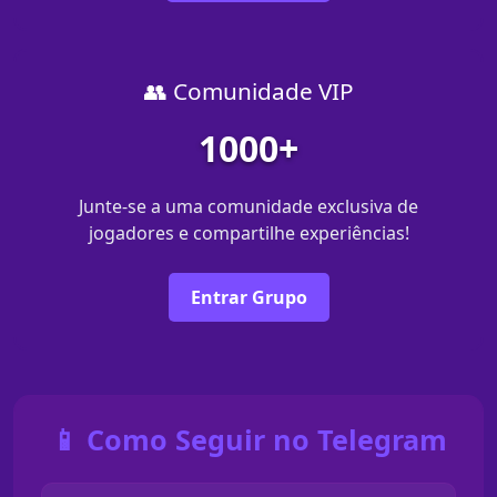
👥 Comunidade VIP
1000+
Junte-se a uma comunidade exclusiva de
jogadores e compartilhe experiências!
Entrar Grupo
📱 Como Seguir no Telegram