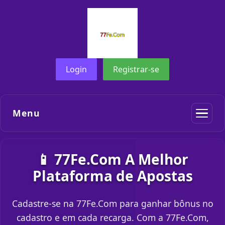
Login
Registrar-se
Menu
📱 77Fe.Com A Melhor
Plataforma de Apostas
Cadastre-se na 77Fe.Com para ganhar bônus no
cadastro e em cada recarga. Com a 77Fe.Com,