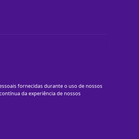
essoais fornecidas durante o uso de nossos
 contínua da experiência de nossos