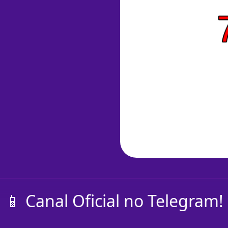
📱 Canal Oficial no Telegram!