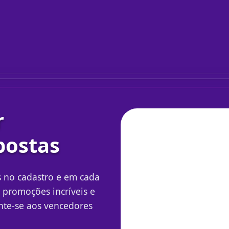
r
postas
 no cadastro e em cada
 promoções incríveis e
unte-se aos vencedores