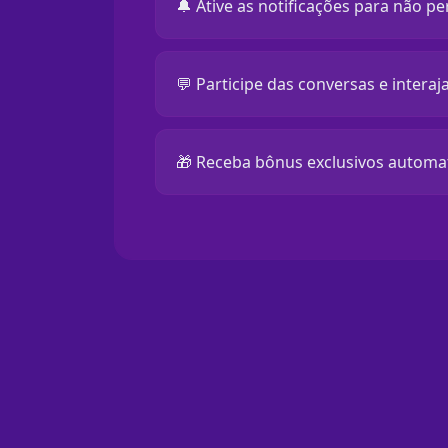
🔔 Ative as notificações para não p
💬 Participe das conversas e interaj
🎁 Receba bônus exclusivos autom