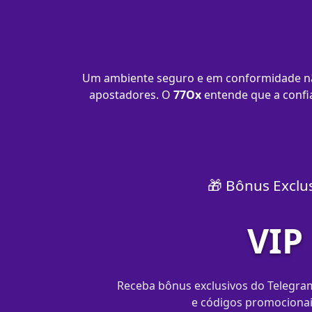
Um ambiente seguro e em conformidade não
apostadores. O
77Ox
entende que a confia
🎁 Bônus Exclu
VIP
Receba bônus exclusivos do Telegra
e códigos promocionai