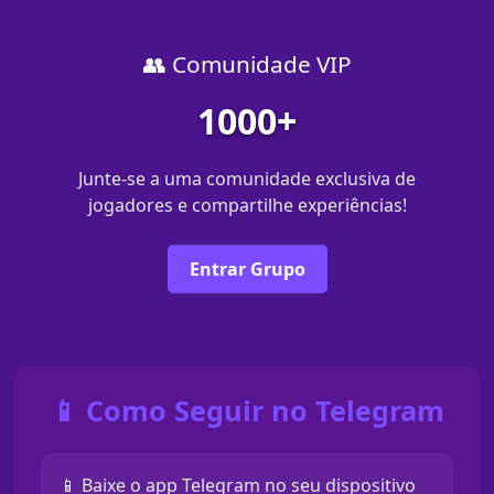
👥 Comunidade VIP
1000+
Junte-se a uma comunidade exclusiva de
jogadores e compartilhe experiências!
Entrar Grupo
📱 Como Seguir no Telegram
📱 Baixe o app Telegram no seu dispositivo