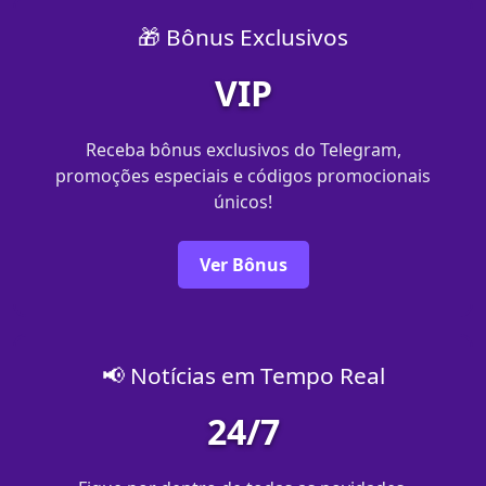
🎁 Bônus Exclusivos
VIP
Receba bônus exclusivos do Telegram,
promoções especiais e códigos promocionais
únicos!
Ver Bônus
📢 Notícias em Tempo Real
24/7