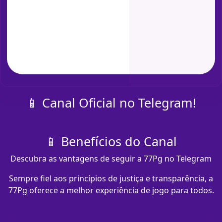
📱 Canal Oficial no Telegram!
📱 Benefícios do Canal
Descubra as vantagens de seguir a 77Pg no Telegram
Sempre fiel aos princípios de justiça e transparência, a
77Pg oferece a melhor experiência de jogo para todos.