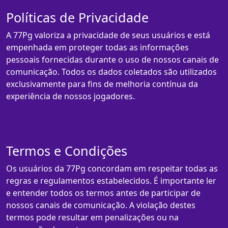
Políticas de Privacidade
A 77Pg valoriza a privacidade de seus usuários e está
empenhada em proteger todas as informações
pessoais fornecidas durante o uso de nossos canais de
comunicação. Todos os dados coletados são utilizados
exclusivamente para fins de melhoria contínua da
experiência de nossos jogadores.
Termos e Condições
Os usuários da 77Pg concordam em respeitar todas as
regras e regulamentos estabelecidos. É importante ler
e entender todos os termos antes de participar de
nossos canais de comunicação. A violação destes
termos pode resultar em penalizações ou na