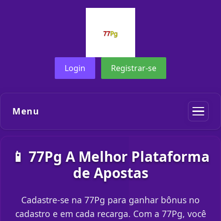
Login
Registrar-se
Menu
📱 77Pg A Melhor Plataforma
de Apostas
Cadastre-se na 77Pg para ganhar bônus no
cadastro e em cada recarga. Com a 77Pg, você