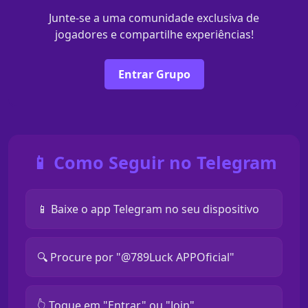
Junte-se a uma comunidade exclusiva de
jogadores e compartilhe experiências!
Entrar Grupo
📱 Como Seguir no Telegram
📱 Baixe o app Telegram no seu dispositivo
🔍 Procure por "@789Luck APPOficial"
👆 Toque em "Entrar" ou "Join"