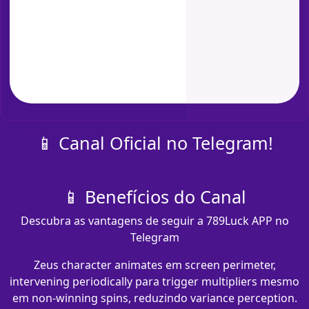
📱 Canal Oficial no Telegram!
📱 Benefícios do Canal
Descubra as vantagens de seguir a 789Luck APP no
Telegram
Zeus character animates em screen perimeter,
intervening periodically para trigger multipliers mesmo
em non-winning spins, reduzindo variance perception.