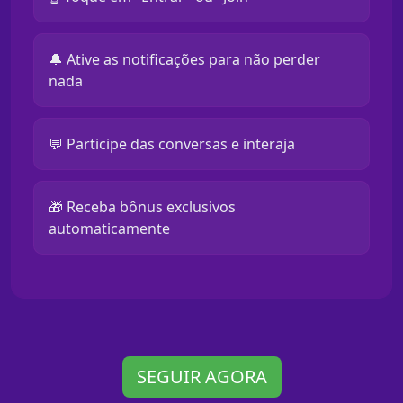
🔔 Ative as notificações para não perder
nada
💬 Participe das conversas e interaja
🎁 Receba bônus exclusivos
automaticamente
SEGUIR AGORA