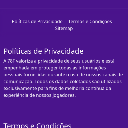
Políticas de Privacidade
Termos e Condições
Sitemap
Políticas de Privacidade
A 78F valoriza a privacidade de seus usuários e está
empenhada em proteger todas as informações
pessoais fornecidas durante o uso de nossos canais de
comunicação. Todos os dados coletados são utilizados
exclusivamente para fins de melhoria contínua da
experiência de nossos jogadores.
Termos e Condições