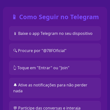
📱 Como Seguir no Telegram
📱 Baixe o app Telegram no seu dispositivo
🔍 Procure por "@78FOficial"
👆 Toque em "Entrar" ou "Join"
🔔 Ative as notificações para não perder
nada
💬 Participe das conversas e interaja