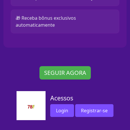
🎁 Receba bônus exclusivos
automaticamente
SEGUIR AGORA
Acessos
Login
Registrar-se