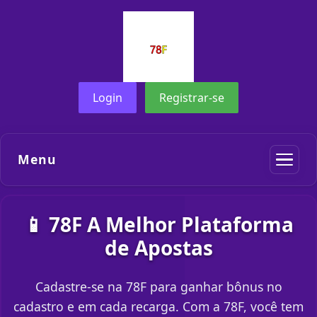
Login
Registrar-se
Menu
📱 78F A Melhor Plataforma
de Apostas
Cadastre-se na 78F para ganhar bônus no
cadastro e em cada recarga. Com a 78F, você tem