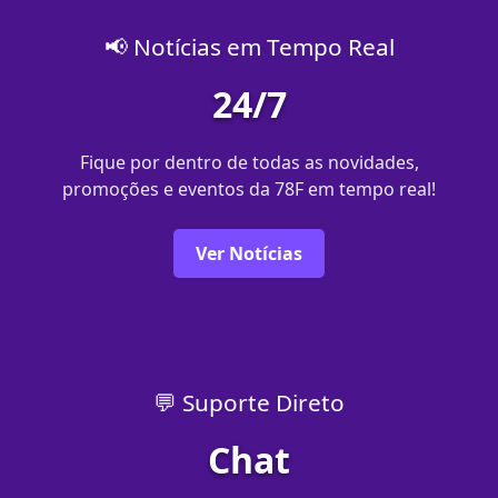
📢 Notícias em Tempo Real
24/7
Fique por dentro de todas as novidades,
promoções e eventos da 78F em tempo real!
Ver Notícias
💬 Suporte Direto
Chat