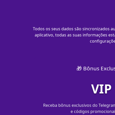
Todos os seus dados são sincronizados au
aplicativo, todas as suas informações es
configuraçõe
🎁 Bônus Exclu
VIP
Receba bônus exclusivos do Telegra
e códigos promocionai