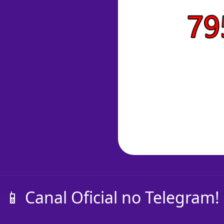
📱 Canal Oficial no Telegram!