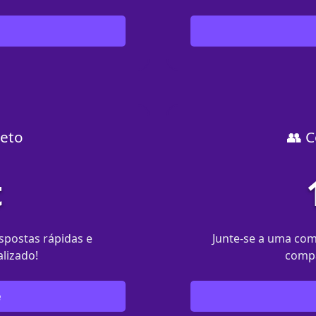
reto
👥 
t
espostas rápidas e
Junte-se a uma com
lizado!
compa
e