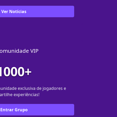
Ver Notícias
Comunidade VIP
1000+
unidade exclusiva de jogadores e
rtilhe experiências!
Entrar Grupo