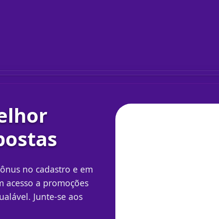
elhor
postas
bônus no cadastro e em
em acesso a promoções
ualável. Junte-se aos