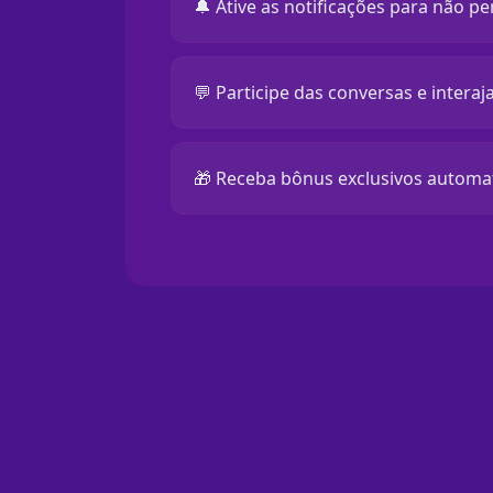
🔔 Ative as notificações para não p
💬 Participe das conversas e interaj
🎁 Receba bônus exclusivos autom