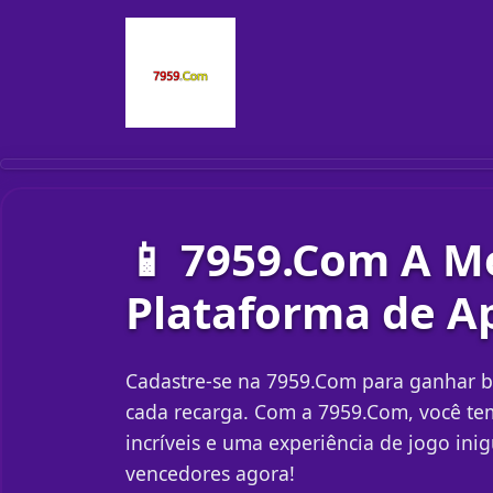
📱 7959.Com A M
Plataforma de A
Cadastre-se na 7959.Com para ganhar 
cada recarga. Com a 7959.Com, você t
incríveis e uma experiência de jogo inig
vencedores agora!