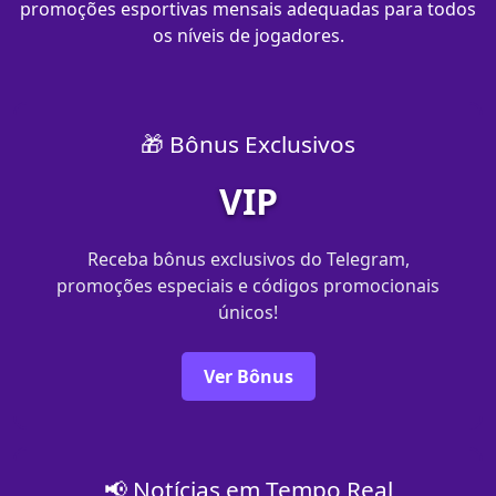
promoções esportivas mensais adequadas para todos
os níveis de jogadores.
🎁 Bônus Exclusivos
VIP
Receba bônus exclusivos do Telegram,
promoções especiais e códigos promocionais
únicos!
Ver Bônus
📢 Notícias em Tempo Real