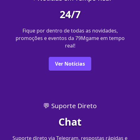
24/7
Fique por dentro de todas as novidades,
promoções e eventos da 79Mgame em tempo
real!
Ver Notícias
💬 Suporte Direto
Chat
Suporte direto via Telegram, respostas rápidas e