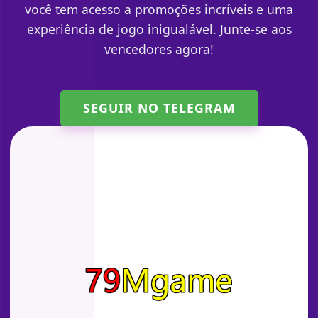
você tem acesso a promoções incríveis e uma
experiência de jogo inigualável. Junte-se aos
vencedores agora!
SEGUIR NO TELEGRAM