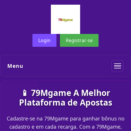
Login
Registrar-se
Menu
📱 79Mgame A Melhor
Plataforma de Apostas
Cadastre-se na 79Mgame para ganhar bônus no
cadastro e em cada recarga. Com a 79Mgame,