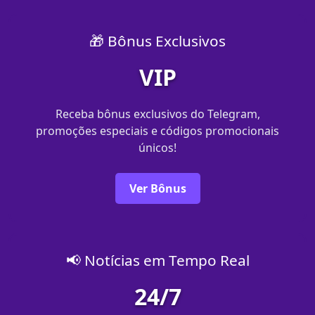
🎁 Bônus Exclusivos
VIP
Receba bônus exclusivos do Telegram,
promoções especiais e códigos promocionais
únicos!
Ver Bônus
📢 Notícias em Tempo Real
24/7