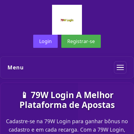
Login
Registrar-se
Menu
📱 79W Login A Melhor
Plataforma de Apostas
Cadastre-se na 79W Login para ganhar bônus no
cadastro e em cada recarga. Com a 79W Login,