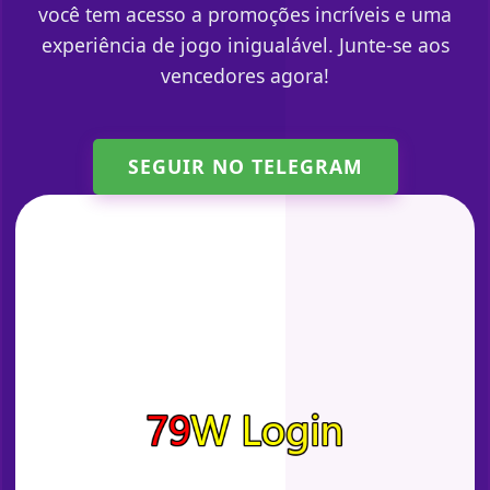
você tem acesso a promoções incríveis e uma
experiência de jogo inigualável. Junte-se aos
vencedores agora!
SEGUIR NO TELEGRAM