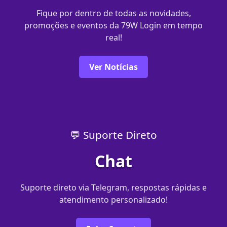
Fique por dentro de todas as novidades,
promoções e eventos da 79W Login em tempo
real!
Ver Notícias
💬 Suporte Direto
Chat
Suporte direto via Telegram, respostas rápidas e
atendimento personalizado!