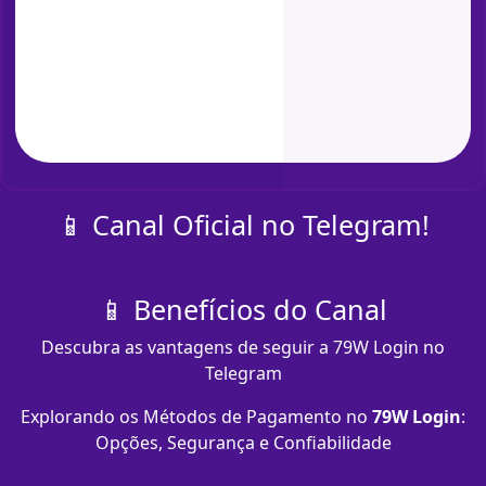
📱 Canal Oficial no Telegram!
📱 Benefícios do Canal
Descubra as vantagens de seguir a 79W Login no
Telegram
Explorando os Métodos de Pagamento no
79W Login
:
Opções, Segurança e Confiabilidade