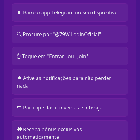
📱 Baixe o app Telegram no seu dispositivo
🔍 Procure por "@79W LoginOficial"
👆 Toque em "Entrar" ou "Join"
🔔 Ative as notificações para não perder
nada
💬 Participe das conversas e interaja
🎁 Receba bônus exclusivos
automaticamente