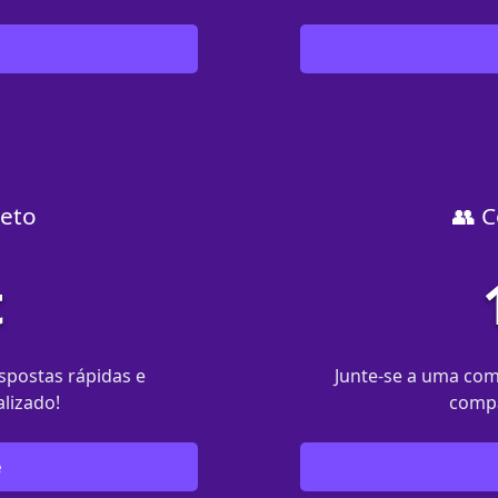
reto
👥 
t
espostas rápidas e
Junte-se a uma com
lizado!
compa
e