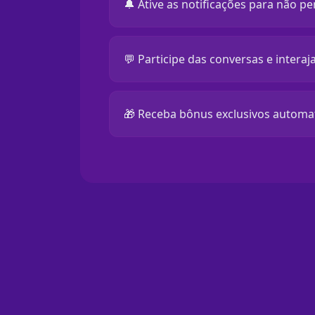
🔔 Ative as notificações para não p
💬 Participe das conversas e interaj
🎁 Receba bônus exclusivos autom