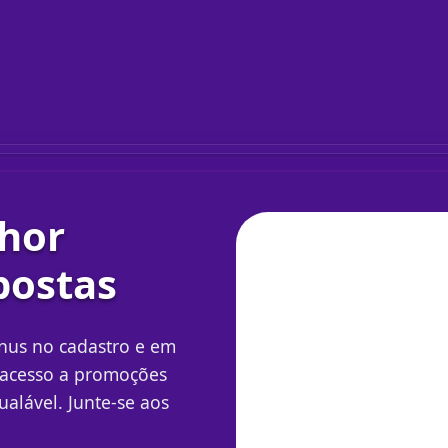
lhor
postas
nus no cadastro e em
 acesso a promoções
ualável. Junte-se aos