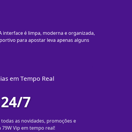
A interface é limpa, moderna e organizada,
portivo para apostar leva apenas alguns
cias em Tempo Real
24/7
e todas as novidades, promoções e
a 79W Vip em tempo real!