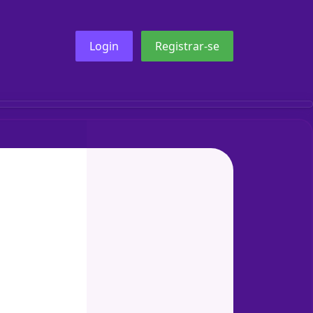
Login
Registrar-se