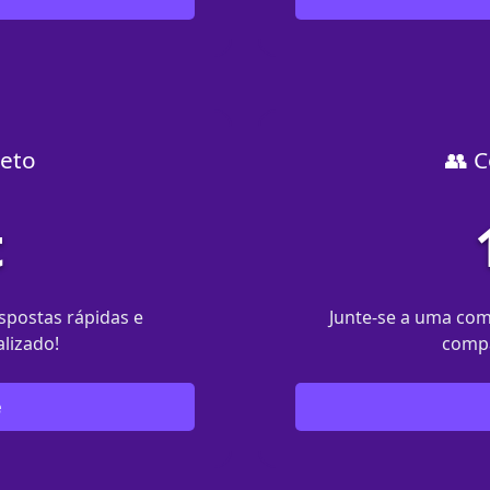
reto
👥 
t
espostas rápidas e
Junte-se a uma com
lizado!
compa
e