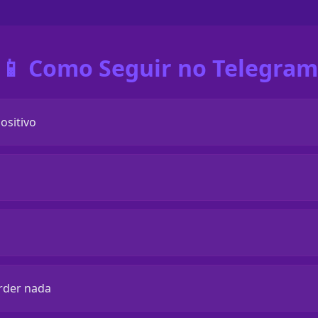
📱 Como Seguir no Telegram
ositivo
erder nada