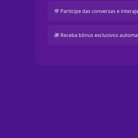
💬 Participe das conversas e interaj
🎁 Receba bônus exclusivos autom