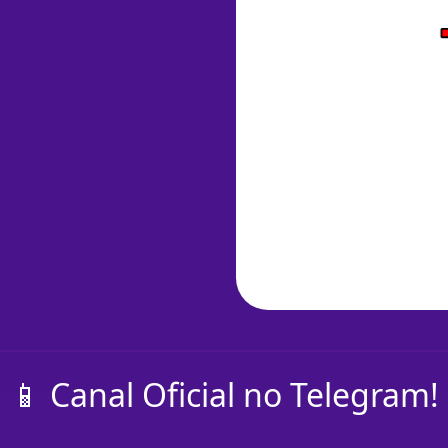
📱 Canal Oficial no Telegram!