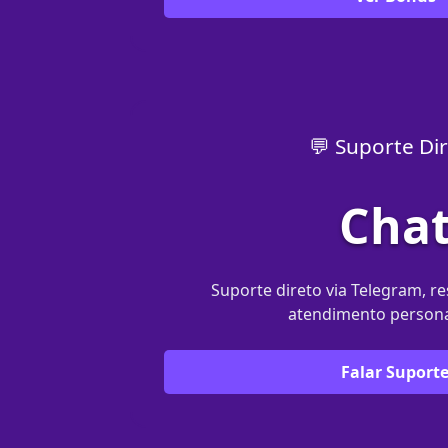
💬 Suporte Di
Cha
Suporte direto via Telegram, r
atendimento persona
Falar Suport