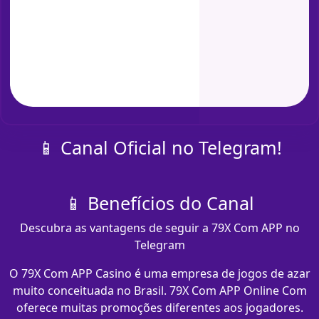
📱 Canal Oficial no Telegram!
📱 Benefícios do Canal
Descubra as vantagens de seguir a 79X Com APP no
Telegram
O 79X Com APP Casino é uma empresa de jogos de azar
muito conceituada no Brasil. 79X Com APP Online Com
oferece muitas promoções diferentes aos jogadores.