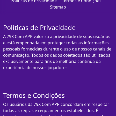
Políticas de Privacidade
Termos e Condições
Sitemap
Políticas de Privacidade
A 79X Com APP valoriza a privacidade de seus usuários
e está empenhada em proteger todas as informações
pessoais fornecidas durante o uso de nossos canais de
comunicação. Todos os dados coletados são utilizados
exclusivamente para fins de melhoria contínua da
experiência de nossos jogadores.
Termos e Condições
Os usuários da 79X Com APP concordam em respeitar
todas as regras e regulamentos estabelecidos. É