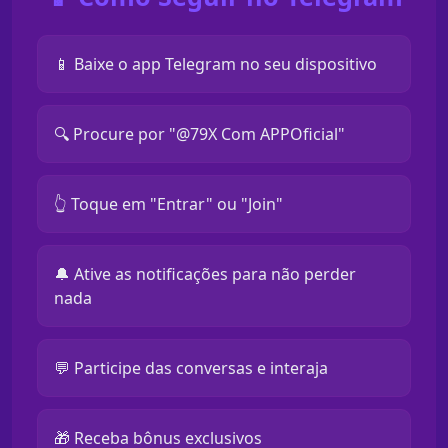
📱 Baixe o app Telegram no seu dispositivo
🔍 Procure por "@79X Com APPOficial"
👆 Toque em "Entrar" ou "Join"
🔔 Ative as notificações para não perder
nada
💬 Participe das conversas e interaja
🎁 Receba bônus exclusivos