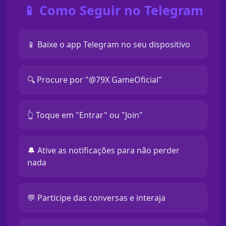
📱 Como Seguir no Telegram
📱 Baixe o app Telegram no seu dispositivo
🔍 Procure por "@79X GameOficial"
👆 Toque em "Entrar" ou "Join"
🔔 Ative as notificações para não perder
nada
💬 Participe das conversas e interaja