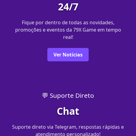
24/7
Fique por dentro de todas as novidades,
promoções e eventos da 79X Game em tempo
real!
Ver Notícias
💬 Suporte Direto
Chat
Suporte direto via Telegram, respostas rápidas e
atendimento personalizado!