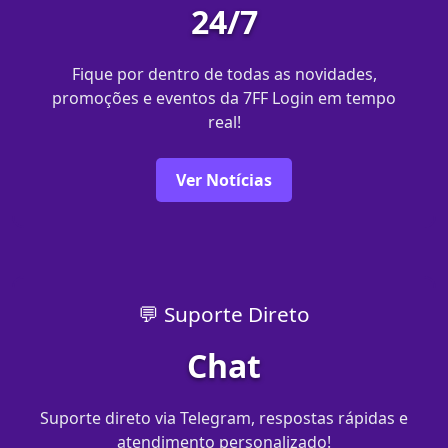
24/7
Fique por dentro de todas as novidades,
promoções e eventos da 7FF Login em tempo
real!
Ver Notícias
💬 Suporte Direto
Chat
Suporte direto via Telegram, respostas rápidas e
atendimento personalizado!