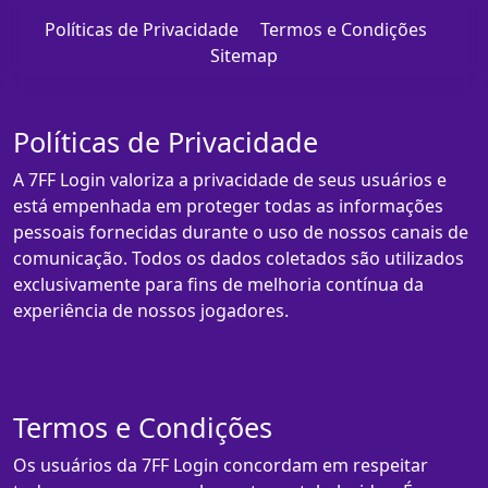
Políticas de Privacidade
Termos e Condições
Sitemap
Políticas de Privacidade
A 7FF Login valoriza a privacidade de seus usuários e
está empenhada em proteger todas as informações
pessoais fornecidas durante o uso de nossos canais de
comunicação. Todos os dados coletados são utilizados
exclusivamente para fins de melhoria contínua da
experiência de nossos jogadores.
Termos e Condições
Os usuários da 7FF Login concordam em respeitar