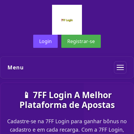
Login
Registrar-se
Menu
📱 7FF Login A Melhor
Plataforma de Apostas
Cadastre-se na 7FF Login para ganhar bônus no
cadastro e em cada recarga. Com a 7FF Login,