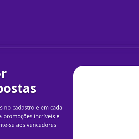
or
postas
s no cadastro e em cada
a promoções incríveis e
unte-se aos vencedores