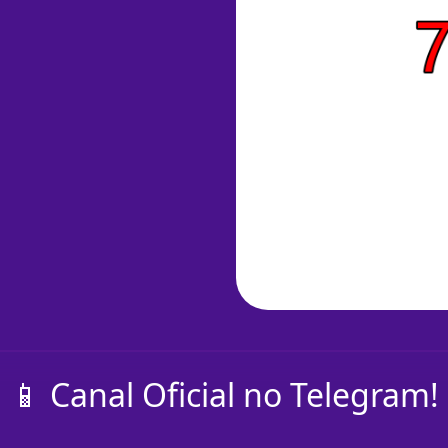
📱 Canal Oficial no Telegram!