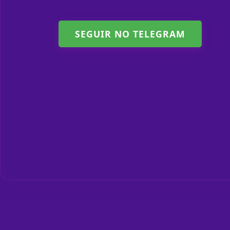
SEGUIR NO TELEGRAM