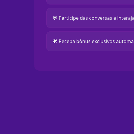
💬 Participe das conversas e interaj
🎁 Receba bônus exclusivos autom