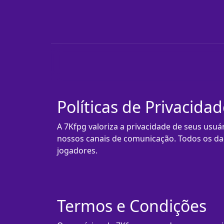
Políticas de Privacida
A 7Kfpg valoriza a privacidade de seus usu
nossos canais de comunicação. Todos os dad
jogadores.
Termos e Condições