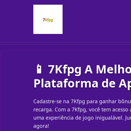
📱 7Kfpg A Melh
Plataforma de A
Cadastre-se na 7Kfpg para ganhar bônu
recarga. Com a 7Kfpg, você tem acesso 
uma experiência de jogo inigualável. J
agora!