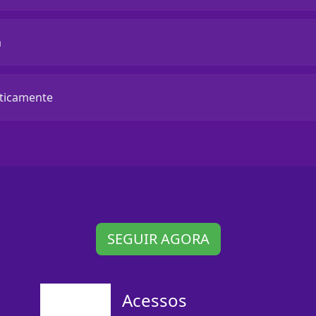
a
aticamente
SEGUIR AGORA
Acessos