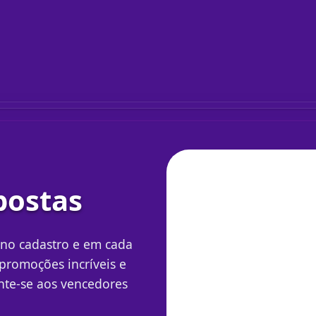
postas
no cadastro e em cada
promoções incríveis e
unte-se aos vencedores