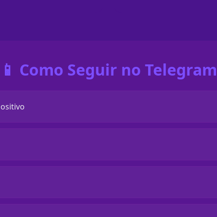
📱 Como Seguir no Telegram
ositivo