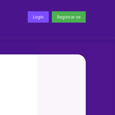
Login
Registrar-se