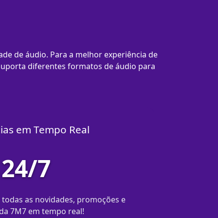
ade de áudio. Para a melhor experiência de
suporta diferentes formatos de áudio para
cias em Tempo Real
24/7
e todas as novidades, promoções e
da 7M7 em tempo real!