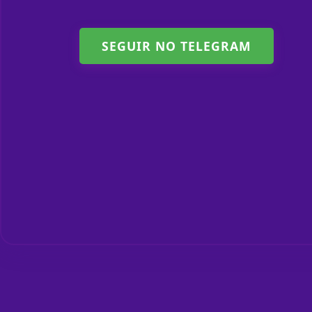
SEGUIR NO TELEGRAM