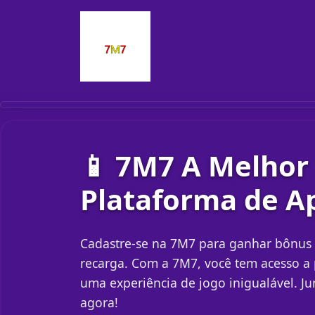
📱 7M7 A Melhor
Plataforma de A
Cadastre-se na 7M7 para ganhar bônus 
recarga. Com a 7M7, você tem acesso a 
uma experiência de jogo inigualável. J
agora!