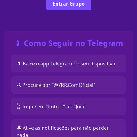
Entrar Grupo
📱 Como Seguir no Telegram
📱 Baixe o app Telegram no seu dispositivo
🔍 Procure por "@7RR.ComOficial"
👆 Toque em "Entrar" ou "Join"
🔔 Ative as notificações para não perder
nada