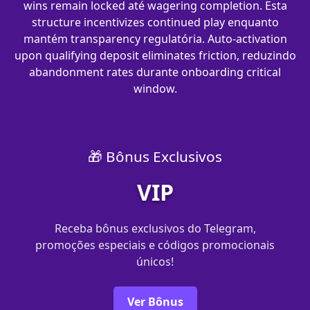
wins remain locked até wagering completion. Esta
structure incentivizes continued play enquanto
mantém transparency regulatória. Auto-activation
upon qualifying deposit eliminates friction, reduzindo
abandonment rates durante onboarding critical
window.
🎁 Bônus Exclusivos
VIP
Receba bônus exclusivos do Telegram,
promoções especiais e códigos promocionais
únicos!
Ver Bônus