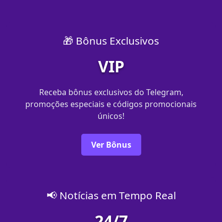
🎁 Bônus Exclusivos
VIP
Receba bônus exclusivos do Telegram,
promoções especiais e códigos promocionais
únicos!
Ver Bônus
📢 Notícias em Tempo Real
24/7