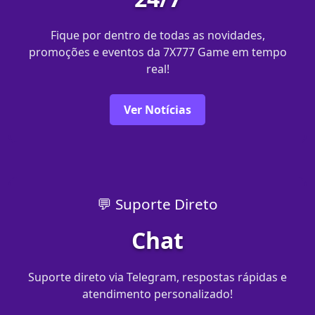
Fique por dentro de todas as novidades,
promoções e eventos da 7X777 Game em tempo
real!
Ver Notícias
💬 Suporte Direto
Chat
Suporte direto via Telegram, respostas rápidas e
atendimento personalizado!