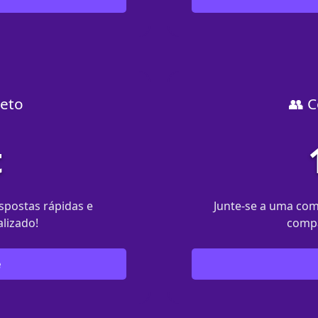
reto
👥 
t
espostas rápidas e
Junte-se a uma com
lizado!
compa
e