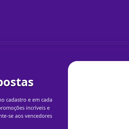
postas
no cadastro e em cada
promoções incríveis e
unte-se aos vencedores