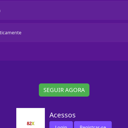
a
aticamente
SEGUIR AGORA
Acessos
Login
Registrar-se