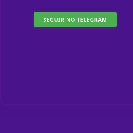
SEGUIR NO TELEGRAM