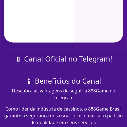
📱 Canal Oficial no Telegram!
📱 Benefícios do Canal
Descubra as vantagens de seguir a 888Game no
Telegram
Como líder da indústria de cassinos, o 888Game Brasil
garante a segurança dos usuários e o mais alto padrão
de qualidade em seus serviços.