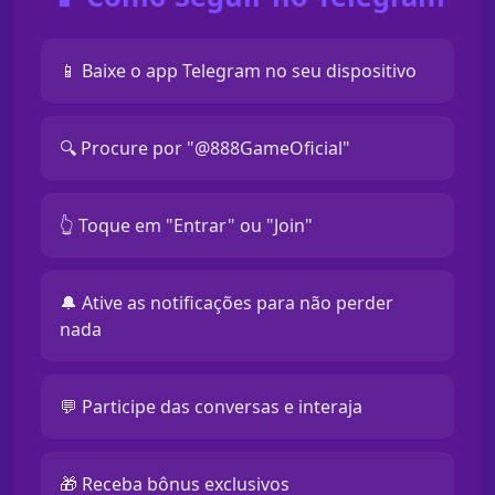
📱 Baixe o app Telegram no seu dispositivo
🔍 Procure por "@888GameOficial"
👆 Toque em "Entrar" ou "Join"
🔔 Ative as notificações para não perder
nada
💬 Participe das conversas e interaja
🎁 Receba bônus exclusivos