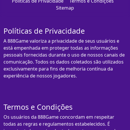
Políticas de Privacidade
Termos e Condições
Sitemap
Políticas de Privacidade
A 888Game valoriza a privacidade de seus usuários e
está empenhada em proteger todas as informações
pessoais fornecidas durante o uso de nossos canais de
comunicação. Todos os dados coletados são utilizados
exclusivamente para fins de melhoria contínua da
experiência de nossos jogadores.
Termos e Condições
Os usuários da 888Game concordam em respeitar
todas as regras e regulamentos estabelecidos. É