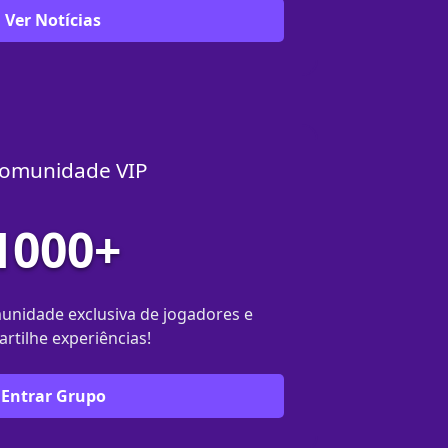
Ver Notícias
Comunidade VIP
1000+
unidade exclusiva de jogadores e
rtilhe experiências!
Entrar Grupo