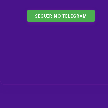
SEGUIR NO TELEGRAM