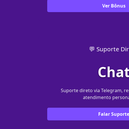
Ver Bônus
💬 Suporte Di
Cha
Suporte direto via Telegram, r
atendimento persona
Falar Suport