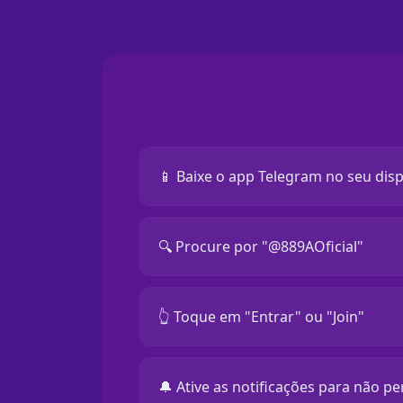
📱 Baixe o app Telegram no seu disp
🔍 Procure por "@889AOficial"
👆 Toque em "Entrar" ou "Join"
🔔 Ative as notificações para não p