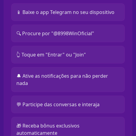
📱 Baixe o app Telegram no seu dispositivo
🔍 Procure por "@8998WinOficial"
👆 Toque em "Entrar" ou "Join"
🔔 Ative as notificações para não perder
nada
💬 Participe das conversas e interaja
🎁 Receba bônus exclusivos
automaticamente