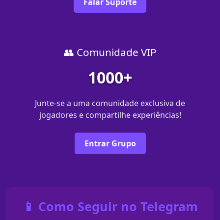
Falar Suporte
👥 Comunidade VIP
1000+
Junte-se a uma comunidade exclusiva de
jogadores e compartilhe experiências!
Entrar Grupo
📱 Como Seguir no Telegram