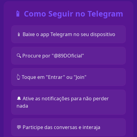
📱 Como Seguir no Telegram
📱 Baixe o app Telegram no seu dispositivo
🔍 Procure por "@89DOficial"
👆 Toque em "Entrar" ou "Join"
🔔 Ative as notificações para não perder
nada
💬 Participe das conversas e interaja