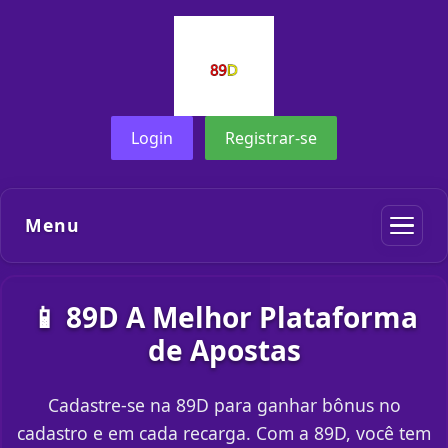
Login
Registrar-se
Menu
📱 89D A Melhor Plataforma
de Apostas
Cadastre-se na 89D para ganhar bônus no
cadastro e em cada recarga. Com a 89D, você tem