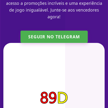
acesso a promoções incríveis e uma experiência
de jogo inigualável. Junte-se aos vencedores
agora!
SEGUIR NO TELEGRAM