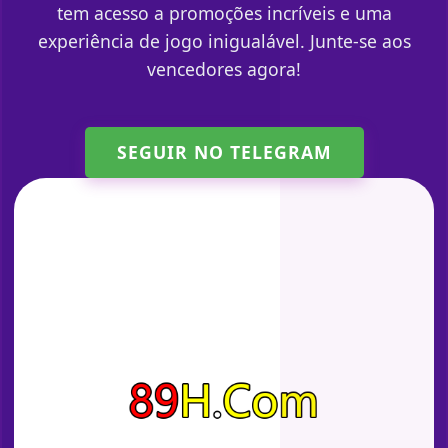
tem acesso a promoções incríveis e uma
experiência de jogo inigualável. Junte-se aos
vencedores agora!
SEGUIR NO TELEGRAM