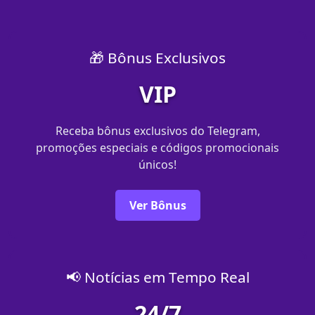
🎁 Bônus Exclusivos
VIP
Receba bônus exclusivos do Telegram,
promoções especiais e códigos promocionais
únicos!
Ver Bônus
📢 Notícias em Tempo Real
24/7