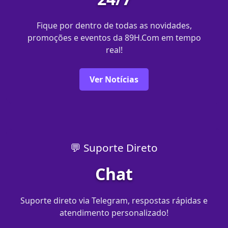
Fique por dentro de todas as novidades,
promoções e eventos da 89H.Com em tempo
real!
Ver Notícias
💬 Suporte Direto
Chat
Suporte direto via Telegram, respostas rápidas e
atendimento personalizado!