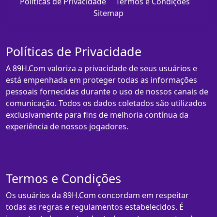
Políticas de Privacidade
Termos e Condições
Sitemap
Políticas de Privacidade
A 89H.Com valoriza a privacidade de seus usuários e
está empenhada em proteger todas as informações
pessoais fornecidas durante o uso de nossos canais de
comunicação. Todos os dados coletados são utilizados
exclusivamente para fins de melhoria contínua da
experiência de nossos jogadores.
Termos e Condições
Os usuários da 89H.Com concordam em respeitar
todas as regras e regulamentos estabelecidos. É