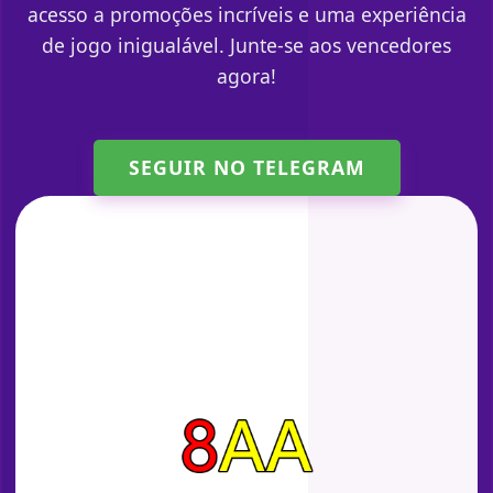
acesso a promoções incríveis e uma experiência
de jogo inigualável. Junte-se aos vencedores
agora!
SEGUIR NO TELEGRAM