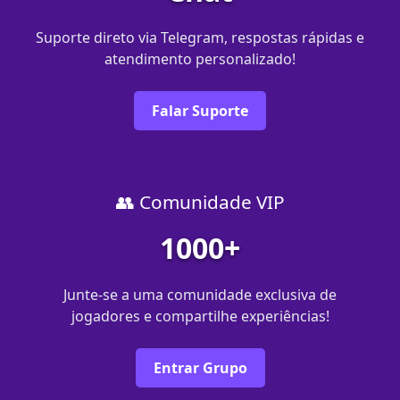
Suporte direto via Telegram, respostas rápidas e
atendimento personalizado!
Falar Suporte
👥 Comunidade VIP
1000+
Junte-se a uma comunidade exclusiva de
jogadores e compartilhe experiências!
Entrar Grupo