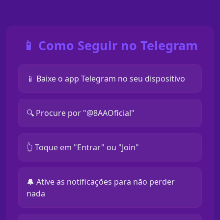
📱 Como Seguir no Telegram
📱 Baixe o app Telegram no seu dispositivo
🔍 Procure por "@8AAOficial"
👆 Toque em "Entrar" ou "Join"
🔔 Ative as notificações para não perder
nada