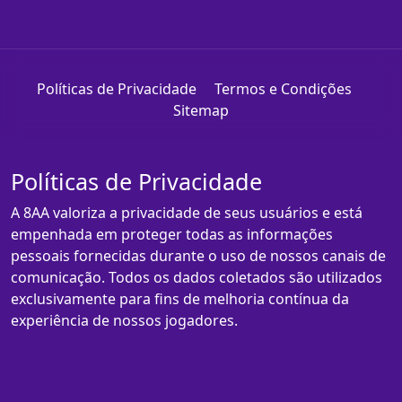
Políticas de Privacidade
Termos e Condições
Sitemap
Políticas de Privacidade
A 8AA valoriza a privacidade de seus usuários e está
empenhada em proteger todas as informações
pessoais fornecidas durante o uso de nossos canais de
comunicação. Todos os dados coletados são utilizados
exclusivamente para fins de melhoria contínua da
experiência de nossos jogadores.