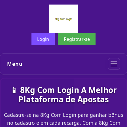
Login
Registrar-se
Menu
📱 8Kg Com Login A Melhor
Plataforma de Apostas
Cadastre-se na 8Kg Com Login para ganhar bônus
no cadastro e em cada recarga. Com a 8Kg Com