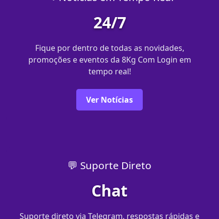
24/7
Fique por dentro de todas as novidades,
promoções e eventos da 8Kg Com Login em
tempo real!
Ver Notícias
💬 Suporte Direto
Chat
Suporte direto via Telegram, respostas rápidas e