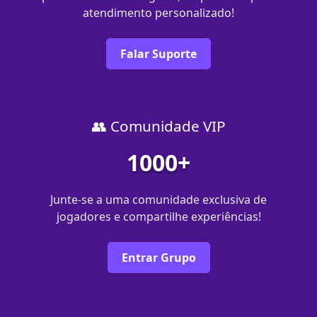
atendimento personalizado!
Falar Suporte
👥 Comunidade VIP
1000+
Junte-se a uma comunidade exclusiva de
jogadores e compartilhe experiências!
Entrar Grupo