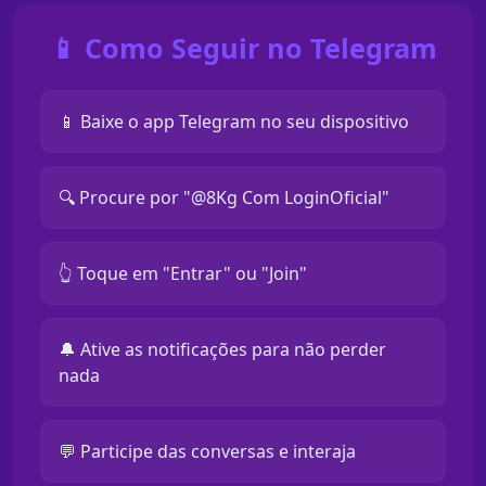
📱 Como Seguir no Telegram
📱 Baixe o app Telegram no seu dispositivo
🔍 Procure por "@8Kg Com LoginOficial"
👆 Toque em "Entrar" ou "Join"
🔔 Ative as notificações para não perder
nada
💬 Participe das conversas e interaja