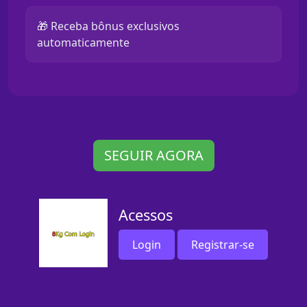
🎁 Receba bônus exclusivos
automaticamente
SEGUIR AGORA
Acessos
Login
Registrar-se