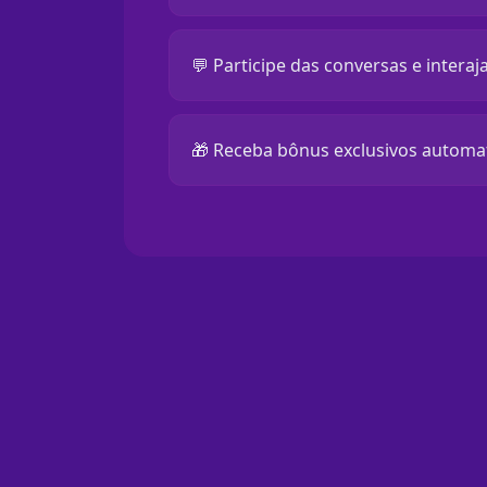
💬 Participe das conversas e interaj
🎁 Receba bônus exclusivos autom