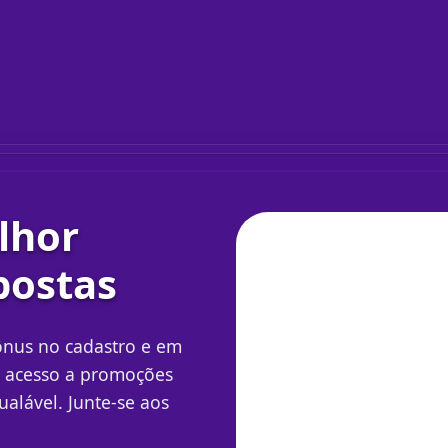
lhor
postas
ônus no cadastro e em
m acesso a promoções
ualável. Junte-se aos