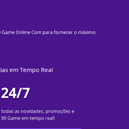
 90 Game Online Com para fornecer o máximo
cias em Tempo Real
24/7
e todas as novidades, promoções e
 90 Game em tempo real!