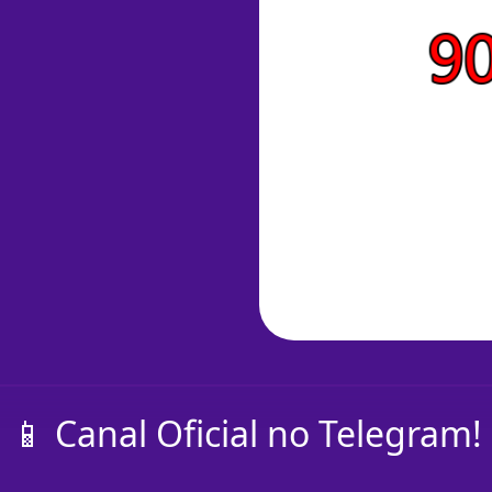
📱 Canal Oficial no Telegram!