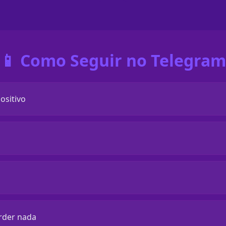
📱 Como Seguir no Telegram
ositivo
erder nada