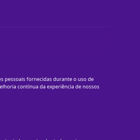
s pessoais fornecidas durante o uso de
elhoria contínua da experiência de nossos