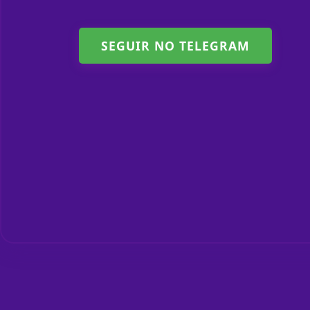
SEGUIR NO TELEGRAM