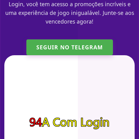
Login, você tem acesso a promoções incríveis e
uma experiência de jogo inigualável. Junte-se aos
vencedores agora!
SEGUIR NO TELEGRAM