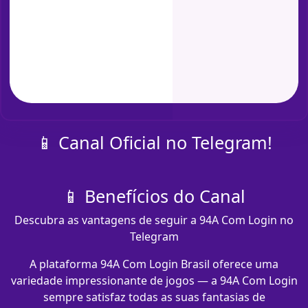
📱 Canal Oficial no Telegram!
📱 Benefícios do Canal
Descubra as vantagens de seguir a 94A Com Login no
Telegram
A plataforma 94A Com Login Brasil oferece uma
variedade impressionante de jogos — a 94A Com Login
sempre satisfaz todas as suas fantasias de