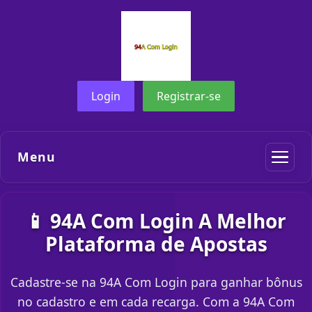
Login
Registrar-se
Menu
📱 94A Com Login A Melhor
Plataforma de Apostas
Cadastre-se na 94A Com Login para ganhar bônus
no cadastro e em cada recarga. Com a 94A Com