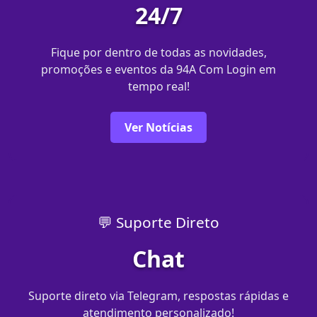
24/7
Fique por dentro de todas as novidades,
promoções e eventos da 94A Com Login em
tempo real!
Ver Notícias
💬 Suporte Direto
Chat
Suporte direto via Telegram, respostas rápidas e
atendimento personalizado!