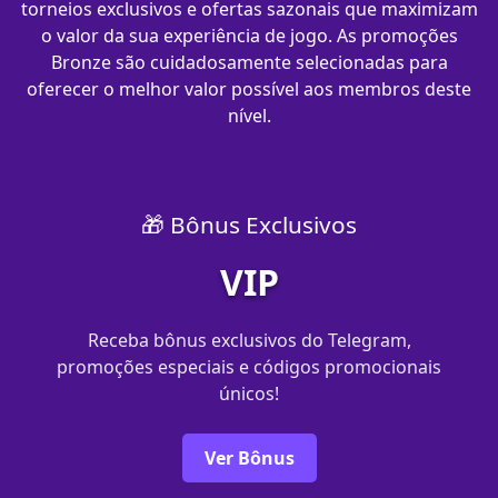
torneios exclusivos e ofertas sazonais que maximizam
o valor da sua experiência de jogo. As promoções
Bronze são cuidadosamente selecionadas para
oferecer o melhor valor possível aos membros deste
nível.
🎁 Bônus Exclusivos
VIP
Receba bônus exclusivos do Telegram,
promoções especiais e códigos promocionais
únicos!
Ver Bônus