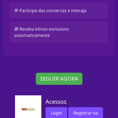
💬 Participe das conversas e interaja
🎁 Receba bônus exclusivos
automaticamente
SEGUIR AGORA
Acessos
Login
Registrar-se