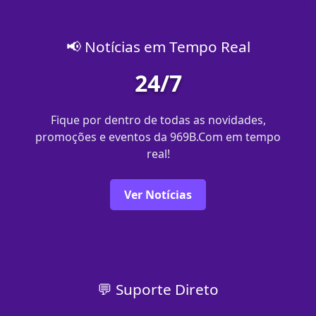
📢 Notícias em Tempo Real
24/7
Fique por dentro de todas as novidades,
promoções e eventos da 969B.Com em tempo
real!
Ver Notícias
💬 Suporte Direto