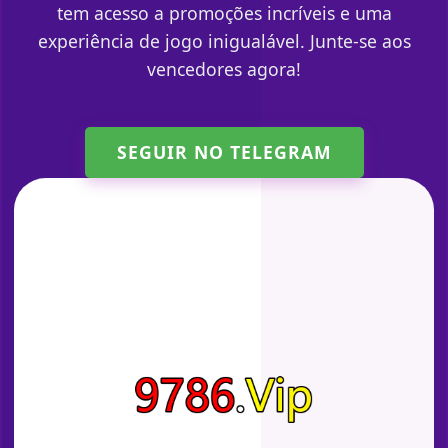
tem acesso a promoções incríveis e uma
experiência de jogo inigualável. Junte-se aos
vencedores agora!
SEGUIR NO TELEGRAM