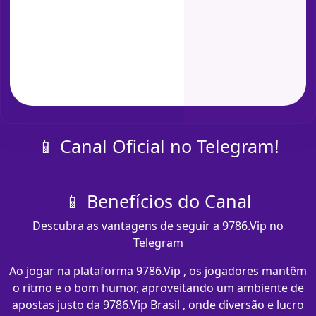
📱 Canal Oficial no Telegram!
📱 Benefícios do Canal
Descubra as vantagens de seguir a 9786.Vip no
Telegram
Ao jogar na plataforma 9786.Vip , os jogadores mantêm
o ritmo e o bom humor, aproveitando um ambiente de
apostas justo da 9786.Vip Brasil , onde diversão e lucro