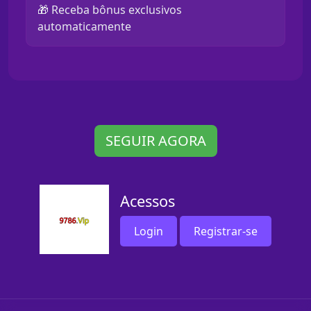
🎁 Receba bônus exclusivos
automaticamente
SEGUIR AGORA
Acessos
Login
Registrar-se