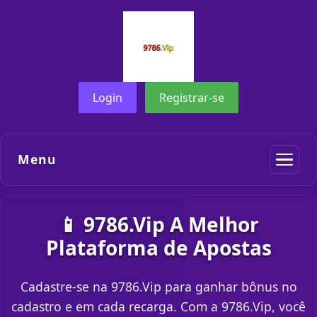
Login
Registrar-se
Menu
📱 9786.Vip A Melhor
Plataforma de Apostas
Cadastre-se na 9786.Vip para ganhar bônus no
cadastro e em cada recarga. Com a 9786.Vip, você