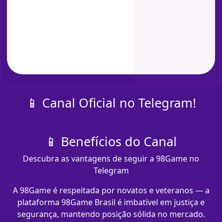
📱 Canal Oficial no Telegram!
📱 Benefícios do Canal
Descubra as vantagens de seguir a 98Game no
Telegram
A 98Game é respeitada por novatos e veteranos — a
plataforma 98Game Brasil é imbatível em justiça e
segurança, mantendo posição sólida no mercado.