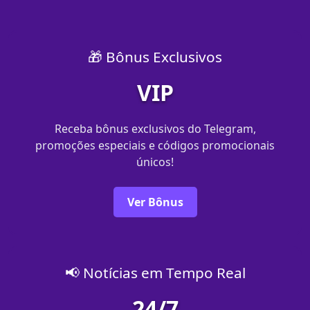
🎁 Bônus Exclusivos
VIP
Receba bônus exclusivos do Telegram,
promoções especiais e códigos promocionais
únicos!
Ver Bônus
📢 Notícias em Tempo Real
24/7