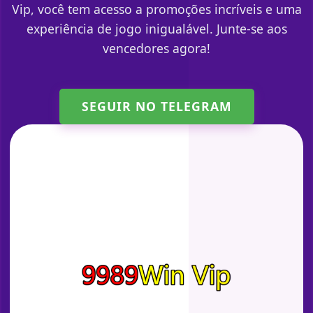
Vip, você tem acesso a promoções incríveis e uma
experiência de jogo inigualável. Junte-se aos
vencedores agora!
SEGUIR NO TELEGRAM