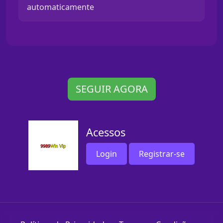
automaticamente
SEGUIR AGORA
Acessos
Login
Registrar-se