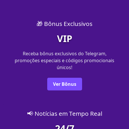
🎁 Bônus Exclusivos
VIP
Receba bônus exclusivos do Telegram,
promoções especiais e códigos promocionais
únicos!
Ver Bônus
📢 Notícias em Tempo Real
24/7