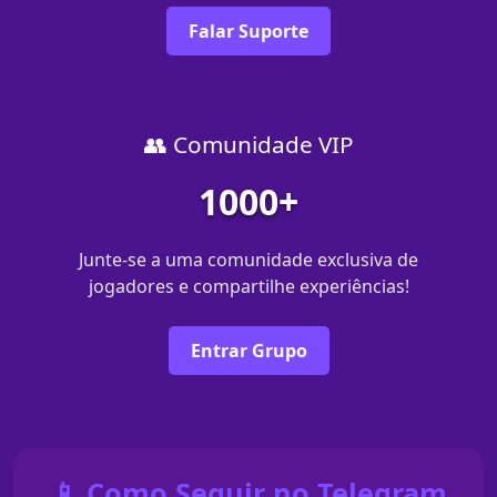
Falar Suporte
👥 Comunidade VIP
1000+
Junte-se a uma comunidade exclusiva de
jogadores e compartilhe experiências!
Entrar Grupo
📱 Como Seguir no Telegram