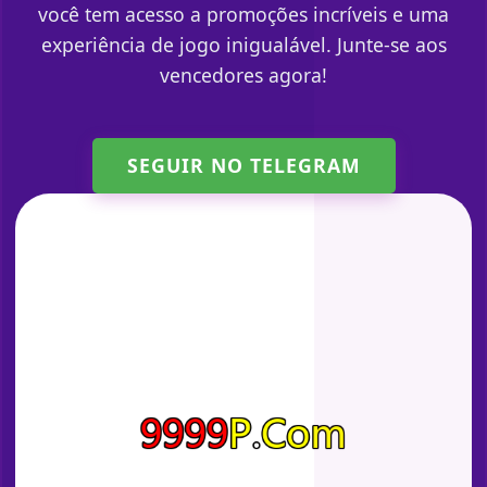
você tem acesso a promoções incríveis e uma
experiência de jogo inigualável. Junte-se aos
vencedores agora!
SEGUIR NO TELEGRAM