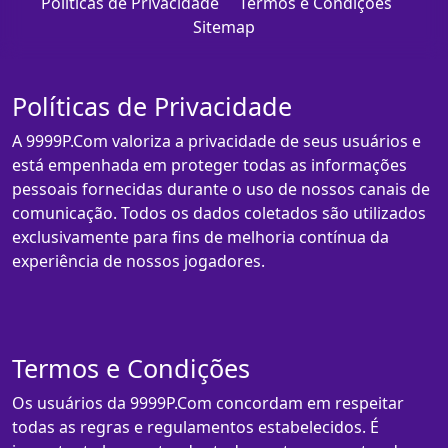
Políticas de Privacidade
Termos e Condições
Sitemap
Políticas de Privacidade
A 9999P.Com valoriza a privacidade de seus usuários e
está empenhada em proteger todas as informações
pessoais fornecidas durante o uso de nossos canais de
comunicação. Todos os dados coletados são utilizados
exclusivamente para fins de melhoria contínua da
experiência de nossos jogadores.
Termos e Condições
Os usuários da 9999P.Com concordam em respeitar
todas as regras e regulamentos estabelecidos. É