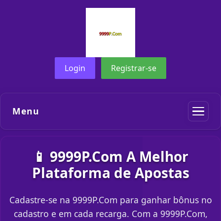
Login
Registrar-se
Menu
📱 9999P.Com A Melhor
Plataforma de Apostas
Cadastre-se na 9999P.Com para ganhar bônus no
cadastro e em cada recarga. Com a 9999P.Com,