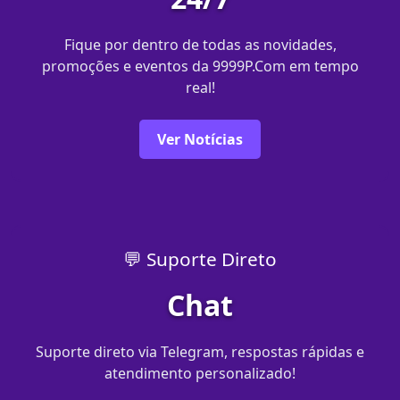
Fique por dentro de todas as novidades,
promoções e eventos da 9999P.Com em tempo
real!
Ver Notícias
💬 Suporte Direto
Chat
Suporte direto via Telegram, respostas rápidas e
atendimento personalizado!